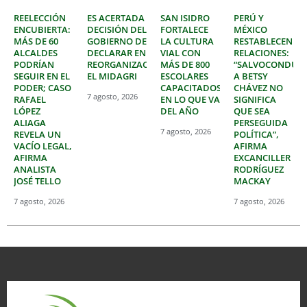
REELECCIÓN
ES ACERTADA
SAN ISIDRO
PERÚ Y
ENCUBIERTA:
DECISIÓN DEL
FORTALECE
MÉXICO
MÁS DE 60
GOBIERNO DE
LA CULTURA
RESTABLECEN
ALCALDES
DECLARAR EN
VIAL CON
RELACIONES:
PODRÍAN
REORGANIZACIÓN
MÁS DE 800
“SALVOCONDUC
SEGUIR EN EL
EL MIDAGRI
ESCOLARES
A BETSY
PODER; CASO
CAPACITADOS
CHÁVEZ NO
7 agosto, 2026
RAFAEL
EN LO QUE VA
SIGNIFICA
LÓPEZ
DEL AÑO
QUE SEA
ALIAGA
PERSEGUIDA
7 agosto, 2026
REVELA UN
POLÍTICA”,
VACÍO LEGAL,
AFIRMA
AFIRMA
EXCANCILLER
ANALISTA
RODRÍGUEZ
JOSÉ TELLO
MACKAY
7 agosto, 2026
7 agosto, 2026