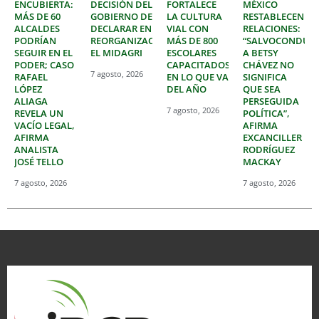
ENCUBIERTA:
DECISIÓN DEL
FORTALECE
MÉXICO
MÁS DE 60
GOBIERNO DE
LA CULTURA
RESTABLECEN
ALCALDES
DECLARAR EN
VIAL CON
RELACIONES:
PODRÍAN
REORGANIZACIÓN
MÁS DE 800
“SALVOCONDUC
SEGUIR EN EL
EL MIDAGRI
ESCOLARES
A BETSY
PODER; CASO
CAPACITADOS
CHÁVEZ NO
7 agosto, 2026
RAFAEL
EN LO QUE VA
SIGNIFICA
LÓPEZ
DEL AÑO
QUE SEA
ALIAGA
PERSEGUIDA
7 agosto, 2026
REVELA UN
POLÍTICA”,
VACÍO LEGAL,
AFIRMA
AFIRMA
EXCANCILLER
ANALISTA
RODRÍGUEZ
JOSÉ TELLO
MACKAY
7 agosto, 2026
7 agosto, 2026