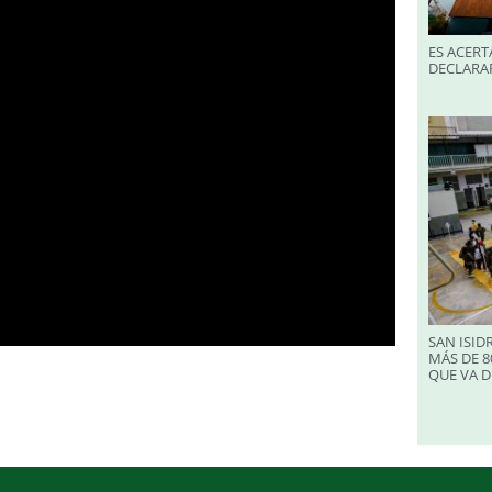
ES ACERT
DECLARA
SAN ISID
MÁS DE 8
QUE VA D