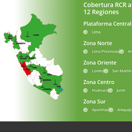
Cobertura RCR a
12 Regiones
Plataforma Central
Lima
Zona Norte
Lima Provincias
A
Zona Oriente
Loreto
San Martín
Zona Centro
Huánuco
Junín
Zona Sur
Apurimac
Arequip