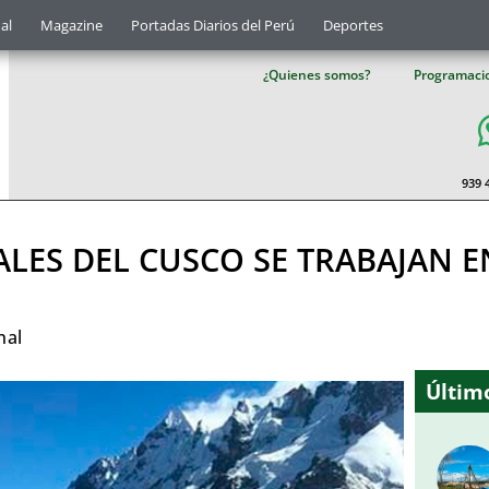
al
Magazine
Portadas Diarios del Perú
Deportes
¿Quienes somos?
Programaci
939 
ALES DEL CUSCO SE TRABAJAN 
nal
Último