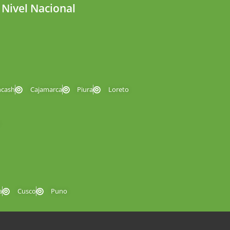
 Nivel Nacional
ncash
Cajamarca
Piura
Loreto
a
Cusco
Puno