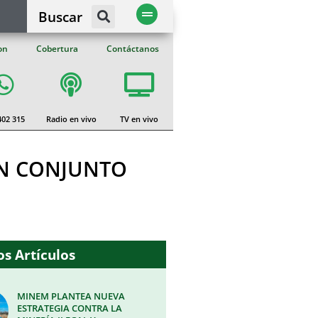
Buscar
on
Cobertura
Contáctanos
402 315
Radio en vivo
TV en vivo
EN CONJUNTO
s Artículos
MINEM PLANTEA NUEVA
ESTRATEGIA CONTRA LA