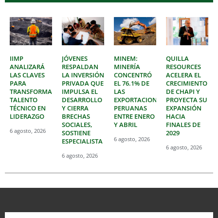
IIMP
JÓVENES
MINEM:
QUILLA
ANALIZARÁ
RESPALDAN
MINERÍA
RESOURCES
LAS CLAVES
LA INVERSIÓN
CONCENTRÓ
ACELERA EL
PARA
PRIVADA QUE
EL 76.1% DE
CRECIMIENTO
TRANSFORMAR
IMPULSA EL
LAS
DE CHAPI Y
TALENTO
DESARROLLO
EXPORTACIONES
PROYECTA SU
TÉCNICO EN
Y CIERRA
PERUANAS
EXPANSIÓN
LIDERAZGO
BRECHAS
ENTRE ENERO
HACIA
SOCIALES,
Y ABRIL
FINALES DE
6 agosto, 2026
SOSTIENE
2029
6 agosto, 2026
ESPECIALISTA
6 agosto, 2026
6 agosto, 2026