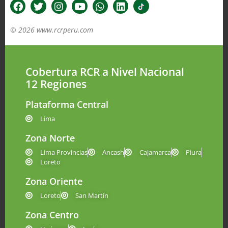
© 2026 www.rcrperu.com
Cobertura RCR a Nivel Nacional
12 Regiones
Plataforma Central
Lima
Zona Norte
Lima Provincias
Ancash
Cajamarca
Piura
Loreto
Zona Oriente
Loreto
San Martín
Zona Centro