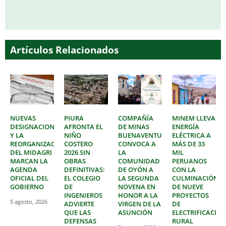
Artículos Relacionados
NUEVAS
PIURA
COMPAÑÍA
MINEM LLEVA
DESIGNACIONES
AFRONTA EL
DE MINAS
ENERGÍA
Y LA
NIÑO
BUENAVENTURA
ELÉCTRICA A
REORGANIZACIÓN
COSTERO
CONVOCA A
MÁS DE 33
DEL MIDAGRI
2026 SIN
LA
MIL
MARCAN LA
OBRAS
COMUNIDAD
PERUANOS
AGENDA
DEFINITIVAS:
DE OYÓN A
CON LA
OFICIAL DEL
EL COLEGIO
LA SEGUNDA
CULMINACIÓN
GOBIERNO
DE
NOVENA EN
DE NUEVE
INGENIEROS
HONOR A LA
PROYECTOS
5 agosto, 2026
ADVIERTE
VIRGEN DE LA
DE
QUE LAS
ASUNCIÓN
ELECTRIFICACIÓ
DEFENSAS
RURAL