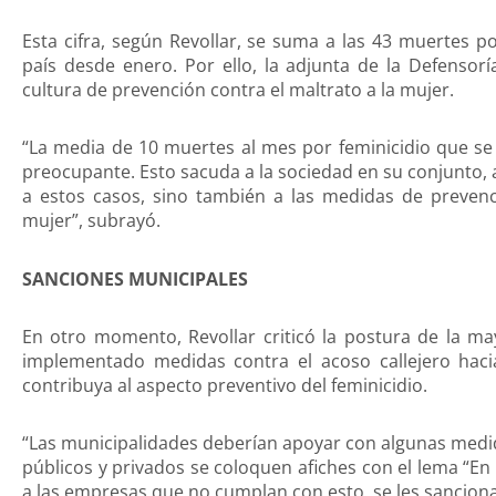
Esta cifra, según Revollar, se suma a las 43 muertes p
país desde enero. Por ello, la adjunta de la Defenso
cultura de prevención contra el maltrato a la mujer.
“La media de 10 muertes al mes por feminicidio que s
preocupante. Esto sacuda a la sociedad en su conjunto, a
a estos casos, sino también a las medidas de prevenci
mujer”, subrayó.
SANCIONES MUNICIPALES
En otro momento, Revollar criticó la postura de la ma
implementado medidas contra el acoso callejero haci
contribuya al aspecto preventivo del feminicidio.
“Las municipalidades deberían apoyar con algunas medida
públicos y privados se coloquen afiches con el lema “En 
a las empresas que no cumplan con esto, se les sanciona.