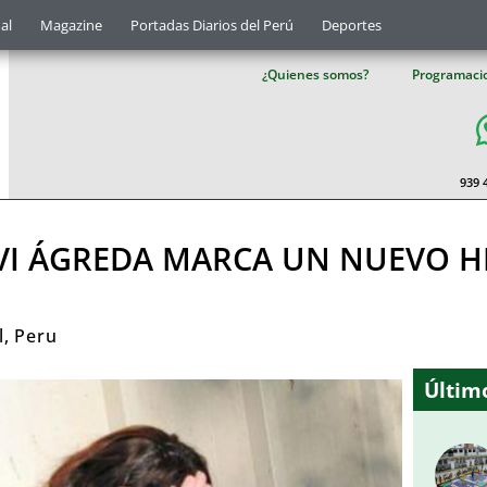
al
Magazine
Portadas Diarios del Perú
Deportes
¿Quienes somos?
Programaci
939 
YVI ÁGREDA MARCA UN NUEVO H
l
,
Peru
Último