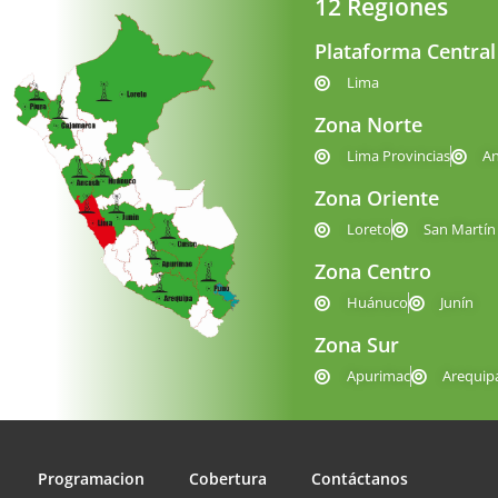
12 Regiones
Plataforma Central
Lima
Zona Norte
Lima Provincias
A
Zona Oriente
Loreto
San Martín
Zona Centro
Huánuco
Junín
Zona Sur
Apurimac
Arequip
Programacion
Cobertura
Contáctanos