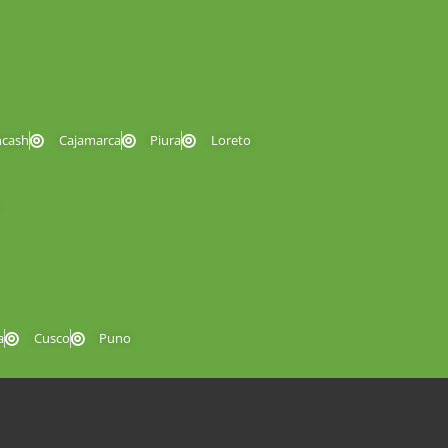
ncash
Cajamarca
Piura
Loreto
a
Cusco
Puno