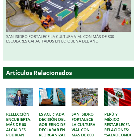
SAN ISIDRO FORTALECE LA CULTURA VIAL CON MÁS DE 800
ESCOLARES CAPACITADOS EN LO QUE VA DEL AÑO
Artículos Relacionados
REELECCIÓN
ES ACERTADA
SAN ISIDRO
PERÚ Y
ENCUBIERTA:
DECISIÓN DEL
FORTALECE
MÉXICO
MÁS DE 60
GOBIERNO DE
LA CULTURA
RESTABLECEN
ALCALDES
DECLARAR EN
VIAL CON
RELACIONES:
PODRÍAN
REORGANIZACIÓN
MÁS DE 800
“SALVOCONDUC