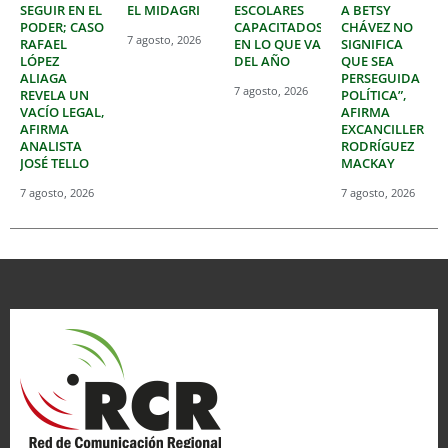
SEGUIR EN EL
EL MIDAGRI
ESCOLARES
A BETSY
PODER; CASO
CAPACITADOS
CHÁVEZ NO
7 agosto, 2026
RAFAEL
EN LO QUE VA
SIGNIFICA
LÓPEZ
DEL AÑO
QUE SEA
ALIAGA
PERSEGUIDA
7 agosto, 2026
REVELA UN
POLÍTICA”,
VACÍO LEGAL,
AFIRMA
AFIRMA
EXCANCILLER
ANALISTA
RODRÍGUEZ
JOSÉ TELLO
MACKAY
7 agosto, 2026
7 agosto, 2026