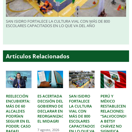
SAN ISIDRO FORTALECE LA CULTURA VIAL CON MÁS DE 800
ESCOLARES CAPACITADOS EN LO QUE VA DEL AÑO
Artículos Relacionados
REELECCIÓN
ES ACERTADA
SAN ISIDRO
PERÚ Y
ENCUBIERTA:
DECISIÓN DEL
FORTALECE
MÉXICO
MÁS DE 60
GOBIERNO DE
LA CULTURA
RESTABLECEN
ALCALDES
DECLARAR EN
VIAL CON
RELACIONES:
PODRÍAN
REORGANIZACIÓN
MÁS DE 800
“SALVOCONDUC
SEGUIR EN EL
EL MIDAGRI
ESCOLARES
A BETSY
PODER; CASO
CAPACITADOS
CHÁVEZ NO
7 agosto, 2026
RAFAEL
EN LO QUE VA
SIGNIFICA