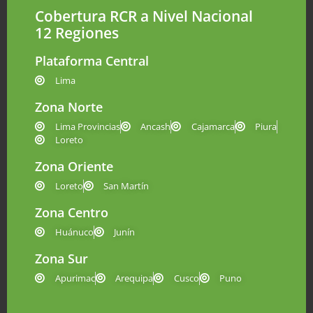
Cobertura RCR a Nivel Nacional
12 Regiones
Plataforma Central
Lima
Zona Norte
Lima Provincias
Ancash
Cajamarca
Piura
Loreto
Zona Oriente
Loreto
San Martín
Zona Centro
Huánuco
Junín
Zona Sur
Apurimac
Arequipa
Cusco
Puno