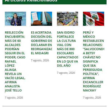
REELECCIÓN
ES ACERTADA
SAN ISIDRO
PERÚ Y
ENCUBIERTA:
DECISIÓN DEL
FORTALECE
MÉXICO
MÁS DE 60
GOBIERNO DE
LA CULTURA
RESTABLECEN
ALCALDES
DECLARAR EN
VIAL CON
RELACIONES:
PODRÍAN
REORGANIZACIÓN
MÁS DE 800
“SALVOCONDUC
SEGUIR EN EL
EL MIDAGRI
ESCOLARES
A BETSY
PODER; CASO
CAPACITADOS
CHÁVEZ NO
7 agosto, 2026
RAFAEL
EN LO QUE VA
SIGNIFICA
LÓPEZ
DEL AÑO
QUE SEA
ALIAGA
PERSEGUIDA
7 agosto, 2026
REVELA UN
POLÍTICA”,
VACÍO LEGAL,
AFIRMA
AFIRMA
EXCANCILLER
ANALISTA
RODRÍGUEZ
JOSÉ TELLO
MACKAY
7 agosto, 2026
7 agosto, 2026