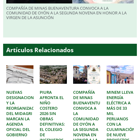
COMPAÑÍA DE MINAS BUENAVENTURA CONVOCA A LA
COMUNIDAD DE OYÓN A LA SEGUNDA NOVENA EN HONOR A LA
VIRGEN DE LA ASUNCIÓN
Artículos Relacionados
NUEVAS
PIURA
COMPAÑÍA
MINEM LLEVA
DESIGNACIONES
AFRONTA EL
DE MINAS
ENERGÍA
Y LA
NIÑO
BUENAVENTURA
ELÉCTRICA A
REORGANIZACIÓN
COSTERO
CONVOCA A
MÁS DE 33
DEL MIDAGRI
2026 SIN
LA
MIL
MARCAN LA
OBRAS
COMUNIDAD
PERUANOS
AGENDA
DEFINITIVAS:
DE OYÓN A
CON LA
OFICIAL DEL
EL COLEGIO
LA SEGUNDA
CULMINACIÓN
GOBIERNO
DE
NOVENA EN
DE NUEVE
INGENIEROS
HONOR A LA
PROYECTOS