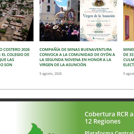
O COSTERO 2026
COMPAÑÍA DE MINAS BUENAVENTURA
MINE
: EL COLEGIO DE
CONVOCA A LA COMUNIDAD DE OYÓN A
DE 3
QUE LAS
LA SEGUNDA NOVENA EN HONOR A LA
CULM
NO SON
VIRGEN DE LA ASUNCIÓN
ELEC
5 agosto, 2026
5 agos
Cobertura RCR a
12 Regiones
Plataforma Central