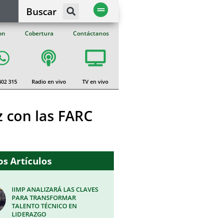
Buscar
on
Cobertura
Contáctanos
402 315
Radio en vivo
TV en vivo
z con las FARC
s Artículos
IIMP ANALIZARÁ LAS CLAVES
PARA TRANSFORMAR
TALENTO TÉCNICO EN
LIDERAZGO