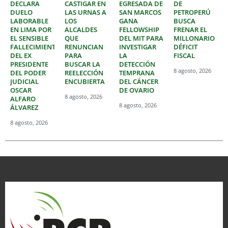
DECLARA
CASTIGAR EN
EGRESADA DE
DE
DUELO
LAS URNAS A
SAN MARCOS
PETROPERÚ
LABORABLE
LOS
GANA
BUSCA
EN LIMA POR
ALCALDES
FELLOWSHIP
FRENAR EL
EL SENSIBLE
QUE
DEL MIT PARA
MILLONARIO
FALLECIMIENTO
RENUNCIAN
INVESTIGAR
DÉFICIT
DEL EX
PARA
LA
FISCAL
PRESIDENTE
BUSCAR LA
DETECCIÓN
8 agosto, 2026
DEL PODER
REELECCIÓN
TEMPRANA
JUDICIAL
ENCUBIERTA
DEL CÁNCER
OSCAR
DE OVARIO
8 agosto, 2026
ALFARO
8 agosto, 2026
ÁLVAREZ
8 agosto, 2026