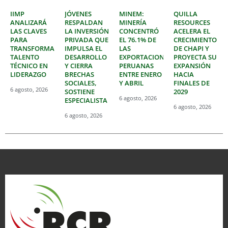
IIMP
JÓVENES
MINEM:
QUILLA
ANALIZARÁ
RESPALDAN
MINERÍA
RESOURCES
LAS CLAVES
LA INVERSIÓN
CONCENTRÓ
ACELERA EL
PARA
PRIVADA QUE
EL 76.1% DE
CRECIMIENTO
TRANSFORMAR
IMPULSA EL
LAS
DE CHAPI Y
TALENTO
DESARROLLO
EXPORTACIONES
PROYECTA SU
TÉCNICO EN
Y CIERRA
PERUANAS
EXPANSIÓN
LIDERAZGO
BRECHAS
ENTRE ENERO
HACIA
SOCIALES,
Y ABRIL
FINALES DE
6 agosto, 2026
SOSTIENE
2029
6 agosto, 2026
ESPECIALISTA
6 agosto, 2026
6 agosto, 2026