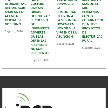
REORGANIZACIÓN
COSTERO
CONVOCA A
MÁS DE 33
DEL MIDAGRI
2026 SIN
LA
MIL
MARCAN LA
OBRAS
COMUNIDAD
PERUANOS
AGENDA
DEFINITIVAS:
DE OYÓN A
CON LA
OFICIAL DEL
EL COLEGIO
LA SEGUNDA
CULMINACIÓN
GOBIERNO
DE
NOVENA EN
DE NUEVE
INGENIEROS
HONOR A LA
PROYECTOS
5 agosto, 2026
ADVIERTE
VIRGEN DE LA
DE
QUE LAS
ASUNCIÓN
ELECTRIFICACIÓ
DEFENSAS
RURAL
5 agosto, 2026
RIBEREÑAS
5 agosto, 2026
NO SON
SUFICIENTES
5 agosto, 2026