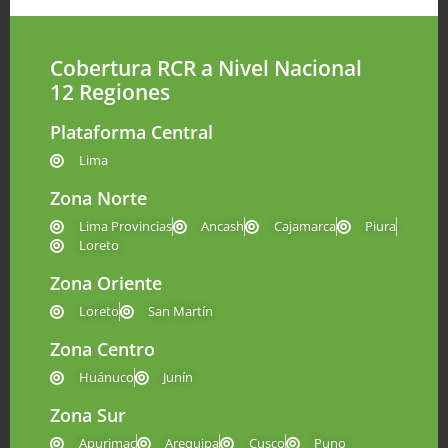
Cobertura RCR a Nivel Nacional
12 Regiones
Plataforma Central
Lima
Zona Norte
Lima Provincias
Ancash
Cajamarca
Piura
Loreto
Zona Oriente
Loreto
San Martín
Zona Centro
Huánuco
Junín
Zona Sur
Apurimac
Arequipa
Cusco
Puno