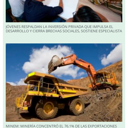
JÓVENES RESPALDAN LA INVERSIÓN PRIVADA QUE IMPULSA EL
DESARROLLO Y CIERRA BRECHAS SOCIALES, SOSTIENE ESPECIALISTA
MINEM: MINERÍA CONCENTRÓ EL 76.1% DE LAS EXPORTACIONES