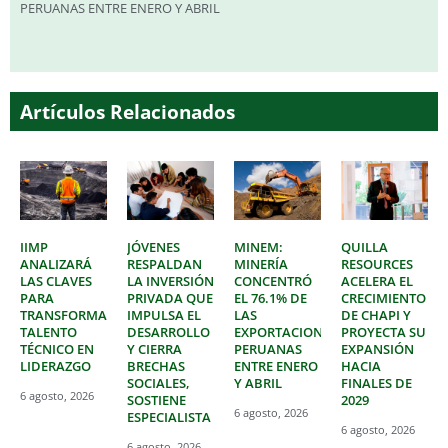
PERUANAS ENTRE ENERO Y ABRIL
Artículos Relacionados
IIMP
JÓVENES
MINEM:
QUILLA
ANALIZARÁ
RESPALDAN
MINERÍA
RESOURCES
LAS CLAVES
LA INVERSIÓN
CONCENTRÓ
ACELERA EL
PARA
PRIVADA QUE
EL 76.1% DE
CRECIMIENTO
TRANSFORMAR
IMPULSA EL
LAS
DE CHAPI Y
TALENTO
DESARROLLO
EXPORTACIONES
PROYECTA SU
TÉCNICO EN
Y CIERRA
PERUANAS
EXPANSIÓN
LIDERAZGO
BRECHAS
ENTRE ENERO
HACIA
SOCIALES,
Y ABRIL
FINALES DE
6 agosto, 2026
SOSTIENE
2029
6 agosto, 2026
ESPECIALISTA
6 agosto, 2026
6 agosto, 2026