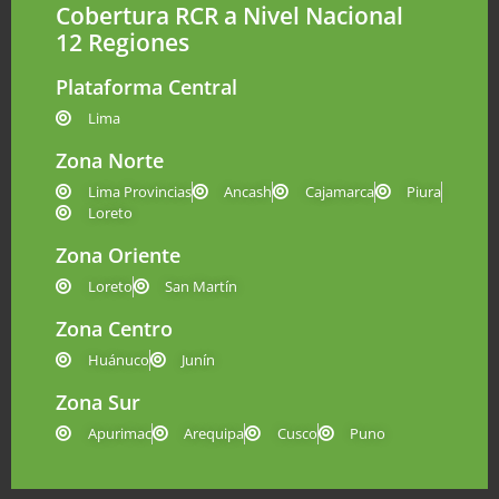
Cobertura RCR a Nivel Nacional
12 Regiones
Plataforma Central
Lima
Zona Norte
Lima Provincias
Ancash
Cajamarca
Piura
Loreto
Zona Oriente
Loreto
San Martín
Zona Centro
Huánuco
Junín
Zona Sur
Apurimac
Arequipa
Cusco
Puno