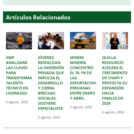
Artículos Relacionados
IIMP
JÓVENES
MINEM:
QUILLA
ANALIZARÁ
RESPALDAN
MINERÍA
RESOURCES
LAS CLAVES
LA INVERSIÓN
CONCENTRÓ
ACELERA EL
PARA
PRIVADA QUE
EL 76.1% DE
CRECIMIENTO
TRANSFORMAR
IMPULSA EL
LAS
DE CHAPI Y
TALENTO
DESARROLLO
EXPORTACIONES
PROYECTA SU
TÉCNICO EN
Y CIERRA
PERUANAS
EXPANSIÓN
LIDERAZGO
BRECHAS
ENTRE ENERO
HACIA
SOCIALES,
Y ABRIL
FINALES DE
6 agosto, 2026
SOSTIENE
2029
6 agosto, 2026
ESPECIALISTA
6 agosto, 2026
6 agosto, 2026