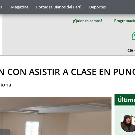
al
Magazine
Portadas Diarios del Perú
Deportes
¿Quienes somos?
Programaci
939 
 CON ASISTIR A CLASE EN PUN
ional
Último