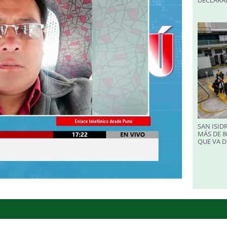
DECLARA
SAN ISID
MÁS DE 8
QUE VA D