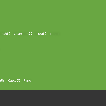
ncash
Cajamarca
Piura
Loreto
a
Cusco
Puno