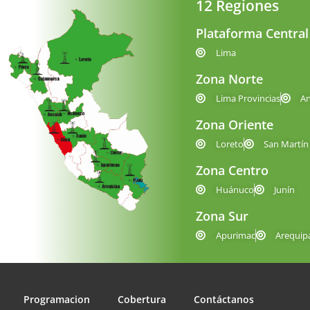
12 Regiones
Plataforma Central
Lima
Zona Norte
Lima Provincias
A
Zona Oriente
Loreto
San Martín
Zona Centro
Huánuco
Junín
Zona Sur
Apurimac
Arequip
Programacion
Cobertura
Contáctanos