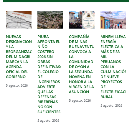
NUEVAS
PIURA
COMPAÑÍA
MINEM LLEVA
DESIGNACIONES
AFRONTA EL
DE MINAS
ENERGÍA
Y LA
NIÑO
BUENAVENTURA
ELÉCTRICA A
REORGANIZACIÓN
COSTERO
CONVOCA A
MÁS DE 33
DEL MIDAGRI
2026 SIN
LA
MIL
MARCAN LA
OBRAS
COMUNIDAD
PERUANOS
AGENDA
DEFINITIVAS:
DE OYÓN A
CON LA
OFICIAL DEL
EL COLEGIO
LA SEGUNDA
CULMINACIÓN
GOBIERNO
DE
NOVENA EN
DE NUEVE
INGENIEROS
HONOR A LA
PROYECTOS
5 agosto, 2026
ADVIERTE
VIRGEN DE LA
DE
QUE LAS
ASUNCIÓN
ELECTRIFICACIÓ
DEFENSAS
RURAL
5 agosto, 2026
RIBEREÑAS
5 agosto, 2026
NO SON
SUFICIENTES
5 agosto, 2026