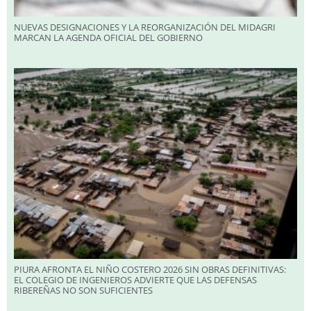
NUEVAS DESIGNACIONES Y LA REORGANIZACIÓN DEL MIDAGRI
MARCAN LA AGENDA OFICIAL DEL GOBIERNO
PIURA AFRONTA EL NIÑO COSTERO 2026 SIN OBRAS DEFINITIVAS:
EL COLEGIO DE INGENIEROS ADVIERTE QUE LAS DEFENSAS
RIBEREÑAS NO SON SUFICIENTES