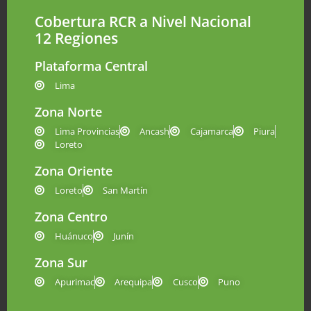
Cobertura RCR a Nivel Nacional
12 Regiones
Plataforma Central
Lima
Zona Norte
Lima Provincias
Ancash
Cajamarca
Piura
Loreto
Zona Oriente
Loreto
San Martín
Zona Centro
Huánuco
Junín
Zona Sur
Apurimac
Arequipa
Cusco
Puno