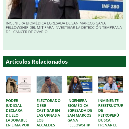
INGENIERA BIOMÉDICA EGRESADA DE SAN MARCOS GANA
FELLOWSHIP DEL MIT PARA INVESTIGAR LA DETECCIÓN TEMPRANA
DEL CÁNCER DE OVARIO
Artículos Relacionados
PODER
ELECTORADO
INGENIERA
INMINENTE
JUDICIAL
DEBE
BIOMÉDICA
REESTRUCTURAC
DECLARA
CASTIGAR EN
EGRESADA DE
DE
DUELO
LAS URNAS A
SAN MARCOS
PETROPERÚ
LABORABLE
LOS
GANA
BUSCA
EN LIMA POR
ALCALDES
FELLOWSHIP
FRENAR EL