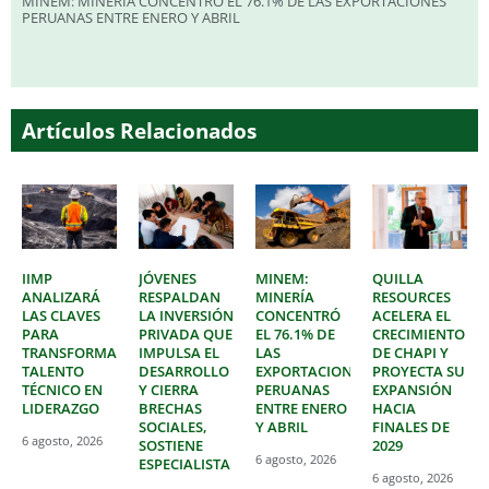
MINEM: MINERÍA CONCENTRÓ EL 76.1% DE LAS EXPORTACIONES
PERUANAS ENTRE ENERO Y ABRIL
Artículos Relacionados
IIMP
JÓVENES
MINEM:
QUILLA
ANALIZARÁ
RESPALDAN
MINERÍA
RESOURCES
LAS CLAVES
LA INVERSIÓN
CONCENTRÓ
ACELERA EL
PARA
PRIVADA QUE
EL 76.1% DE
CRECIMIENTO
TRANSFORMAR
IMPULSA EL
LAS
DE CHAPI Y
TALENTO
DESARROLLO
EXPORTACIONES
PROYECTA SU
TÉCNICO EN
Y CIERRA
PERUANAS
EXPANSIÓN
LIDERAZGO
BRECHAS
ENTRE ENERO
HACIA
SOCIALES,
Y ABRIL
FINALES DE
6 agosto, 2026
SOSTIENE
2029
6 agosto, 2026
ESPECIALISTA
6 agosto, 2026