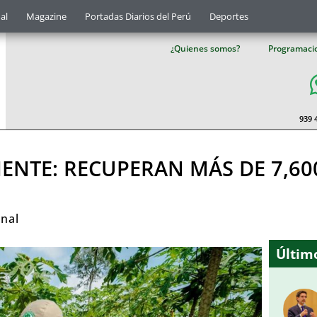
al
Magazine
Portadas Diarios del Perú
Deportes
¿Quienes somos?
Programaci
939 
ENTE: RECUPERAN MÁS DE 7,60
onal
Último