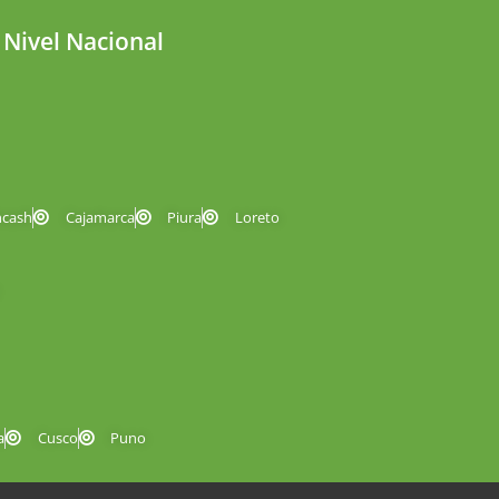
 Nivel Nacional
ncash
Cajamarca
Piura
Loreto
a
Cusco
Puno