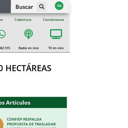
Buscar
on
Cobertura
Contáctanos
402 315
Radio en vivo
TV en vivo
0 HECTÁREAS
s Artículos
CONFIEP RESPALDA
PROPUESTA DE TRASLADAR