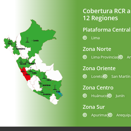
Cobertura RCR a
12 Regiones
Plataforma Central
Lima
Zona Norte
Lima Provincias
A
Zona Oriente
Loreto
San Martín
Zona Centro
Huánuco
Junín
Zona Sur
Apurimac
Arequip