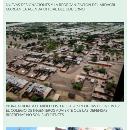
NUEVAS DESIGNACIONES Y LA REORGANIZACIÓN DEL MIDAGRI
MARCAN LA AGENDA OFICIAL DEL GOBIERNO
PIURA AFRONTA EL NIÑO COSTERO 2026 SIN OBRAS DEFINITIVAS:
EL COLEGIO DE INGENIEROS ADVIERTE QUE LAS DEFENSAS
RIBEREÑAS NO SON SUFICIENTES