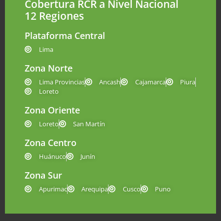
Cobertura RCR a Nivel Nacional
12 Regiones
Plataforma Central
Lima
Zona Norte
Lima Provincias
Ancash
Cajamarca
Piura
Loreto
Zona Oriente
Loreto
San Martín
Zona Centro
Huánuco
Junín
Zona Sur
Apurimac
Arequipa
Cusco
Puno