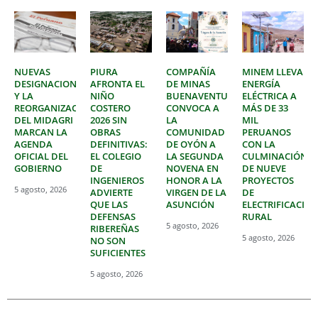
NUEVAS
PIURA
COMPAÑÍA
MINEM LLEVA
DESIGNACIONES
AFRONTA EL
DE MINAS
ENERGÍA
Y LA
NIÑO
BUENAVENTURA
ELÉCTRICA A
REORGANIZACIÓN
COSTERO
CONVOCA A
MÁS DE 33
DEL MIDAGRI
2026 SIN
LA
MIL
MARCAN LA
OBRAS
COMUNIDAD
PERUANOS
AGENDA
DEFINITIVAS:
DE OYÓN A
CON LA
OFICIAL DEL
EL COLEGIO
LA SEGUNDA
CULMINACIÓN
GOBIERNO
DE
NOVENA EN
DE NUEVE
INGENIEROS
HONOR A LA
PROYECTOS
5 agosto, 2026
ADVIERTE
VIRGEN DE LA
DE
QUE LAS
ASUNCIÓN
ELECTRIFICACIÓ
DEFENSAS
RURAL
5 agosto, 2026
RIBEREÑAS
5 agosto, 2026
NO SON
SUFICIENTES
5 agosto, 2026