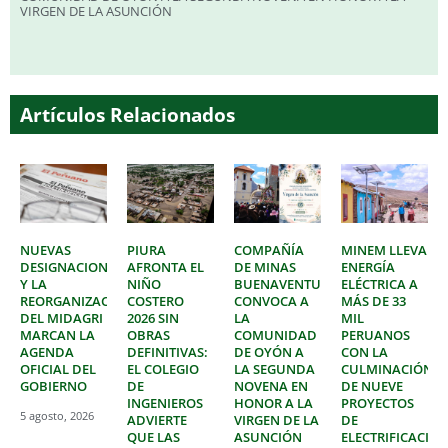
VIRGEN DE LA ASUNCIÓN
Artículos Relacionados
NUEVAS
PIURA
COMPAÑÍA
MINEM LLEVA
DESIGNACIONES
AFRONTA EL
DE MINAS
ENERGÍA
Y LA
NIÑO
BUENAVENTURA
ELÉCTRICA A
REORGANIZACIÓN
COSTERO
CONVOCA A
MÁS DE 33
DEL MIDAGRI
2026 SIN
LA
MIL
MARCAN LA
OBRAS
COMUNIDAD
PERUANOS
AGENDA
DEFINITIVAS:
DE OYÓN A
CON LA
OFICIAL DEL
EL COLEGIO
LA SEGUNDA
CULMINACIÓN
GOBIERNO
DE
NOVENA EN
DE NUEVE
INGENIEROS
HONOR A LA
PROYECTOS
5 agosto, 2026
ADVIERTE
VIRGEN DE LA
DE
QUE LAS
ASUNCIÓN
ELECTRIFICACIÓ