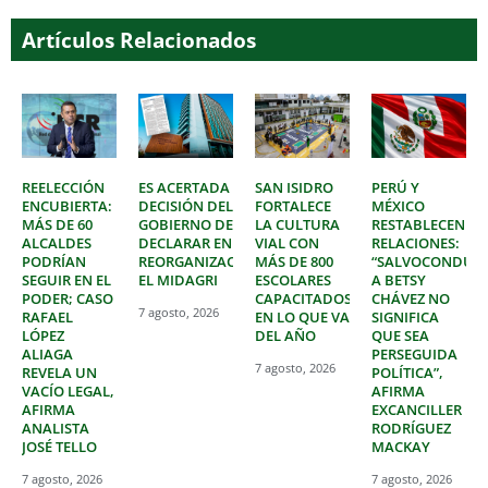
Artículos Relacionados
REELECCIÓN
ES ACERTADA
SAN ISIDRO
PERÚ Y
ENCUBIERTA:
DECISIÓN DEL
FORTALECE
MÉXICO
MÁS DE 60
GOBIERNO DE
LA CULTURA
RESTABLECEN
ALCALDES
DECLARAR EN
VIAL CON
RELACIONES:
PODRÍAN
REORGANIZACIÓN
MÁS DE 800
“SALVOCONDUC
SEGUIR EN EL
EL MIDAGRI
ESCOLARES
A BETSY
PODER; CASO
CAPACITADOS
CHÁVEZ NO
7 agosto, 2026
RAFAEL
EN LO QUE VA
SIGNIFICA
LÓPEZ
DEL AÑO
QUE SEA
ALIAGA
PERSEGUIDA
7 agosto, 2026
REVELA UN
POLÍTICA”,
VACÍO LEGAL,
AFIRMA
AFIRMA
EXCANCILLER
ANALISTA
RODRÍGUEZ
JOSÉ TELLO
MACKAY
7 agosto, 2026
7 agosto, 2026