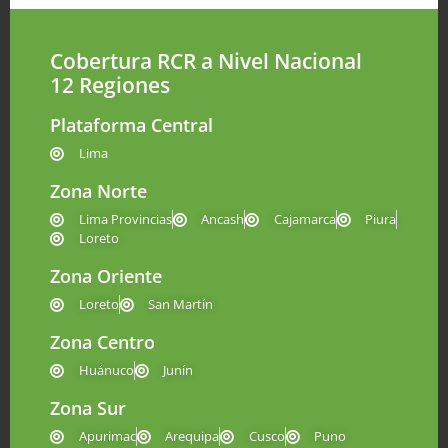
Cobertura RCR a Nivel Nacional
12 Regiones
Plataforma Central
Lima
Zona Norte
Lima Provincias
Ancash
Cajamarca
Piura
Loreto
Zona Oriente
Loreto
San Martín
Zona Centro
Huánuco
Junín
Zona Sur
Apurimac
Arequipa
Cusco
Puno