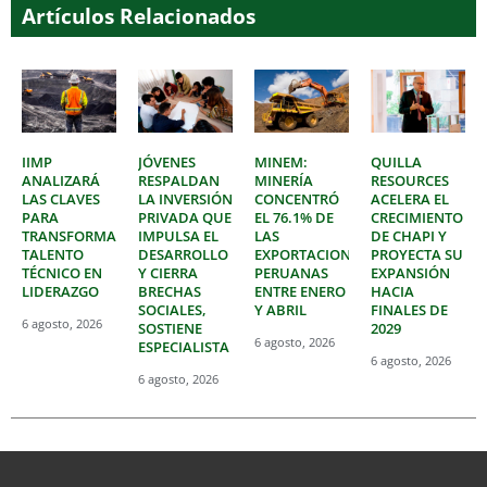
Artículos Relacionados
IIMP
JÓVENES
MINEM:
QUILLA
ANALIZARÁ
RESPALDAN
MINERÍA
RESOURCES
LAS CLAVES
LA INVERSIÓN
CONCENTRÓ
ACELERA EL
PARA
PRIVADA QUE
EL 76.1% DE
CRECIMIENTO
TRANSFORMAR
IMPULSA EL
LAS
DE CHAPI Y
TALENTO
DESARROLLO
EXPORTACIONES
PROYECTA SU
TÉCNICO EN
Y CIERRA
PERUANAS
EXPANSIÓN
LIDERAZGO
BRECHAS
ENTRE ENERO
HACIA
SOCIALES,
Y ABRIL
FINALES DE
6 agosto, 2026
SOSTIENE
2029
6 agosto, 2026
ESPECIALISTA
6 agosto, 2026
6 agosto, 2026