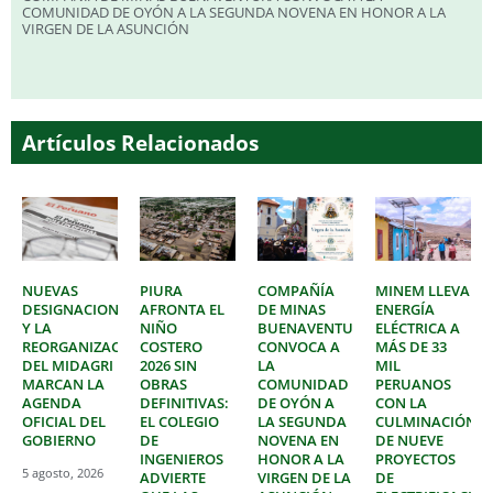
COMUNIDAD DE OYÓN A LA SEGUNDA NOVENA EN HONOR A LA
VIRGEN DE LA ASUNCIÓN
Artículos Relacionados
NUEVAS
PIURA
COMPAÑÍA
MINEM LLEVA
DESIGNACIONES
AFRONTA EL
DE MINAS
ENERGÍA
Y LA
NIÑO
BUENAVENTURA
ELÉCTRICA A
REORGANIZACIÓN
COSTERO
CONVOCA A
MÁS DE 33
DEL MIDAGRI
2026 SIN
LA
MIL
MARCAN LA
OBRAS
COMUNIDAD
PERUANOS
AGENDA
DEFINITIVAS:
DE OYÓN A
CON LA
OFICIAL DEL
EL COLEGIO
LA SEGUNDA
CULMINACIÓN
GOBIERNO
DE
NOVENA EN
DE NUEVE
INGENIEROS
HONOR A LA
PROYECTOS
5 agosto, 2026
ADVIERTE
VIRGEN DE LA
DE