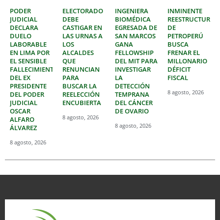
PODER
ELECTORADO
INGENIERA
INMINENTE
JUDICIAL
DEBE
BIOMÉDICA
REESTRUCTURAC
DECLARA
CASTIGAR EN
EGRESADA DE
DE
DUELO
LAS URNAS A
SAN MARCOS
PETROPERÚ
LABORABLE
LOS
GANA
BUSCA
EN LIMA POR
ALCALDES
FELLOWSHIP
FRENAR EL
EL SENSIBLE
QUE
DEL MIT PARA
MILLONARIO
FALLECIMIENTO
RENUNCIAN
INVESTIGAR
DÉFICIT
DEL EX
PARA
LA
FISCAL
PRESIDENTE
BUSCAR LA
DETECCIÓN
8 agosto, 2026
DEL PODER
REELECCIÓN
TEMPRANA
JUDICIAL
ENCUBIERTA
DEL CÁNCER
OSCAR
DE OVARIO
8 agosto, 2026
ALFARO
8 agosto, 2026
ÁLVAREZ
8 agosto, 2026