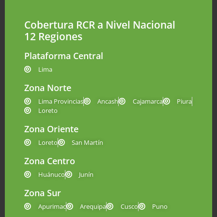
Cobertura RCR a Nivel Nacional
12 Regiones
Plataforma Central
Lima
Zona Norte
Lima Provincias
Ancash
Cajamarca
Piura
Loreto
Zona Oriente
Loreto
San Martín
Zona Centro
Huánuco
Junín
Zona Sur
Apurimac
Arequipa
Cusco
Puno