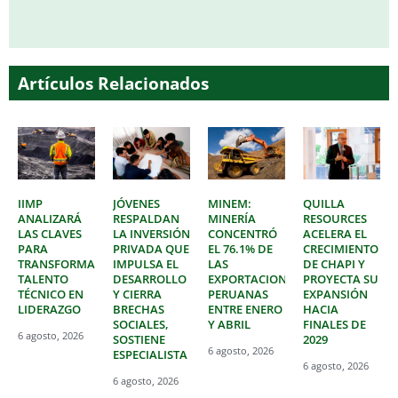
Artículos Relacionados
IIMP
JÓVENES
MINEM:
QUILLA
ANALIZARÁ
RESPALDAN
MINERÍA
RESOURCES
LAS CLAVES
LA INVERSIÓN
CONCENTRÓ
ACELERA EL
PARA
PRIVADA QUE
EL 76.1% DE
CRECIMIENTO
TRANSFORMAR
IMPULSA EL
LAS
DE CHAPI Y
TALENTO
DESARROLLO
EXPORTACIONES
PROYECTA SU
TÉCNICO EN
Y CIERRA
PERUANAS
EXPANSIÓN
LIDERAZGO
BRECHAS
ENTRE ENERO
HACIA
SOCIALES,
Y ABRIL
FINALES DE
6 agosto, 2026
SOSTIENE
2029
6 agosto, 2026
ESPECIALISTA
6 agosto, 2026
6 agosto, 2026