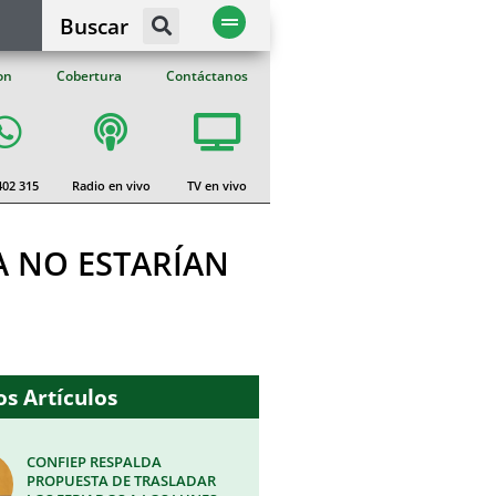
Buscar
on
Cobertura
Contáctanos
402 315
Radio en vivo
TV en vivo
A NO ESTARÍAN
s Artículos
CONFIEP RESPALDA
PROPUESTA DE TRASLADAR