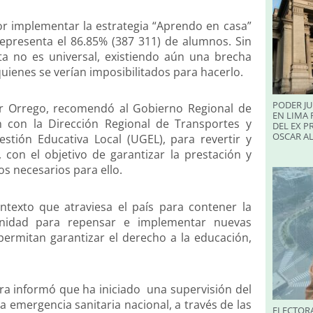
 por implementar la estrategia “Aprendo en casa”
 representa el 86.85% (387 311) de alumnos. Sin
a no es universal, existiendo aún una brecha
quienes se verían imposibilitados para hacerlo.
PODER JU
ésar Orrego, recomendó al Gobierno Regional de
EN LIMA 
ón con la Dirección Regional de Transportes y
DEL EX P
OSCAR A
tión Educativa Local (UGEL), para revertir y
s, con el objetivo de garantizar la prestación y
os necesarios para ello.
contexto que atraviesa el país para contener la
unidad para repensar e implementar nuevas
permitan garantizar el derecho a la educación,
iura informó que ha iniciado una supervisión del
a emergencia sanitaria nacional, a través de las
ELECTORA