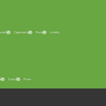
ncash
Cajamarca
Piura
Loreto
a
Cusco
Puno