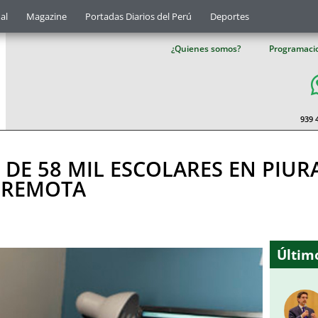
al
Magazine
Portadas Diarios del Perú
Deportes
¿Quienes somos?
Programaci
939 
 DE 58 MIL ESCOLARES EN PIUR
 REMOTA
Último