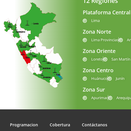
12 Regiones
Plataforma Central
Lima
Zona Norte
Lima Provincias
A
Zona Oriente
Loreto
San Martín
Zona Centro
Huánuco
Junín
Zona Sur
Apurimac
Arequip
Programacion
Cobertura
Contáctanos