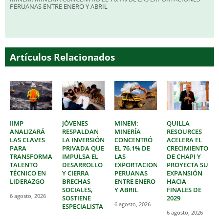
PERUANAS ENTRE ENERO Y ABRIL
Artículos Relacionados
IIMP
JÓVENES
MINEM:
QUILLA
ANALIZARÁ
RESPALDAN
MINERÍA
RESOURCES
LAS CLAVES
LA INVERSIÓN
CONCENTRÓ
ACELERA EL
PARA
PRIVADA QUE
EL 76.1% DE
CRECIMIENTO
TRANSFORMAR
IMPULSA EL
LAS
DE CHAPI Y
TALENTO
DESARROLLO
EXPORTACIONES
PROYECTA SU
TÉCNICO EN
Y CIERRA
PERUANAS
EXPANSIÓN
LIDERAZGO
BRECHAS
ENTRE ENERO
HACIA
SOCIALES,
Y ABRIL
FINALES DE
6 agosto, 2026
SOSTIENE
2029
6 agosto, 2026
ESPECIALISTA
6 agosto, 2026