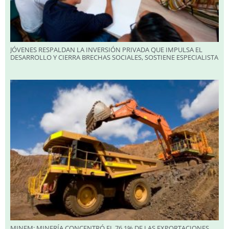
JÓVENES RESPALDAN LA INVERSIÓN PRIVADA QUE IMPULSA EL
DESARROLLO Y CIERRA BRECHAS SOCIALES, SOSTIENE ESPECIALISTA
MINEM: MINERÍA CONCENTRÓ EL 76.1% DE LAS EXPORTACIONES