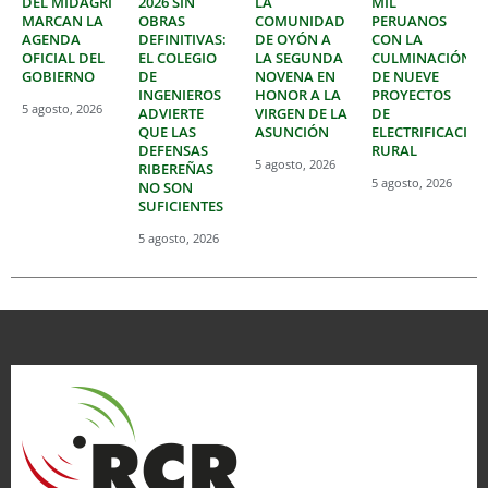
DEL MIDAGRI
2026 SIN
LA
MIL
MARCAN LA
OBRAS
COMUNIDAD
PERUANOS
AGENDA
DEFINITIVAS:
DE OYÓN A
CON LA
OFICIAL DEL
EL COLEGIO
LA SEGUNDA
CULMINACIÓN
GOBIERNO
DE
NOVENA EN
DE NUEVE
INGENIEROS
HONOR A LA
PROYECTOS
5 agosto, 2026
ADVIERTE
VIRGEN DE LA
DE
QUE LAS
ASUNCIÓN
ELECTRIFICACIÓ
DEFENSAS
RURAL
5 agosto, 2026
RIBEREÑAS
5 agosto, 2026
NO SON
SUFICIENTES
5 agosto, 2026