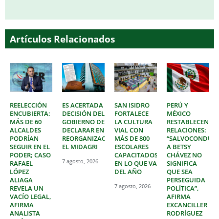
Artículos Relacionados
REELECCIÓN
ES ACERTADA
SAN ISIDRO
PERÚ Y
ENCUBIERTA:
DECISIÓN DEL
FORTALECE
MÉXICO
MÁS DE 60
GOBIERNO DE
LA CULTURA
RESTABLECEN
ALCALDES
DECLARAR EN
VIAL CON
RELACIONES:
PODRÍAN
REORGANIZACIÓN
MÁS DE 800
“SALVOCONDUC
SEGUIR EN EL
EL MIDAGRI
ESCOLARES
A BETSY
PODER; CASO
CAPACITADOS
CHÁVEZ NO
7 agosto, 2026
RAFAEL
EN LO QUE VA
SIGNIFICA
LÓPEZ
DEL AÑO
QUE SEA
ALIAGA
PERSEGUIDA
7 agosto, 2026
REVELA UN
POLÍTICA”,
VACÍO LEGAL,
AFIRMA
AFIRMA
EXCANCILLER
ANALISTA
RODRÍGUEZ