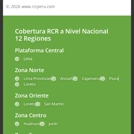
© 2026 www.rcrperu.com
Cobertura RCR a Nivel Nacional
12 Regiones
Plataforma Central
Lima
Zona Norte
Lima Provincias
Ancash
Cajamarca
Piura
Loreto
Zona Oriente
Loreto
San Martín
Zona Centro
Huánuco
Junín