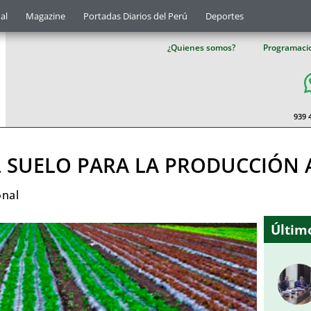
al
Magazine
Portadas Diarios del Perú
Deportes
¿Quienes somos?
Programaci
939 
L SUELO PARA LA PRODUCCIÓN 
onal
Último