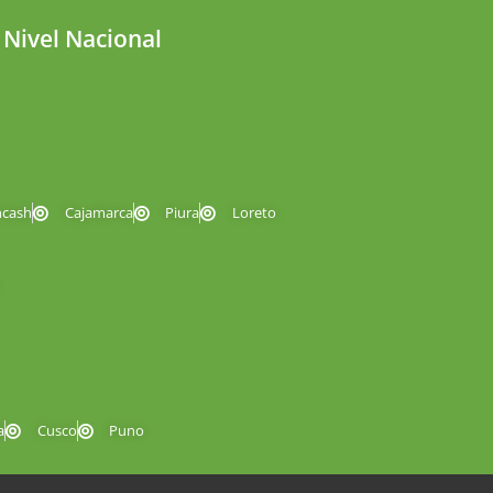
 Nivel Nacional
ncash
Cajamarca
Piura
Loreto
a
Cusco
Puno