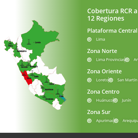
Cobertura RCR a
12 Regiones
Plataforma Central
Lima
Zona Norte
Lima Provincias
A
Zona Oriente
Loreto
San Martín
Zona Centro
Huánuco
Junín
Zona Sur
Apurimac
Arequip