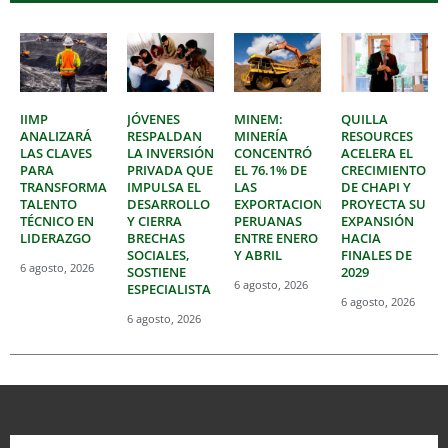
IIMP
JÓVENES
MINEM:
QUILLA
ANALIZARÁ
RESPALDAN
MINERÍA
RESOURCES
LAS CLAVES
LA INVERSIÓN
CONCENTRÓ
ACELERA EL
PARA
PRIVADA QUE
EL 76.1% DE
CRECIMIENTO
TRANSFORMAR
IMPULSA EL
LAS
DE CHAPI Y
TALENTO
DESARROLLO
EXPORTACIONES
PROYECTA SU
TÉCNICO EN
Y CIERRA
PERUANAS
EXPANSIÓN
LIDERAZGO
BRECHAS
ENTRE ENERO
HACIA
SOCIALES,
Y ABRIL
FINALES DE
6 agosto, 2026
SOSTIENE
2029
6 agosto, 2026
ESPECIALISTA
6 agosto, 2026
6 agosto, 2026