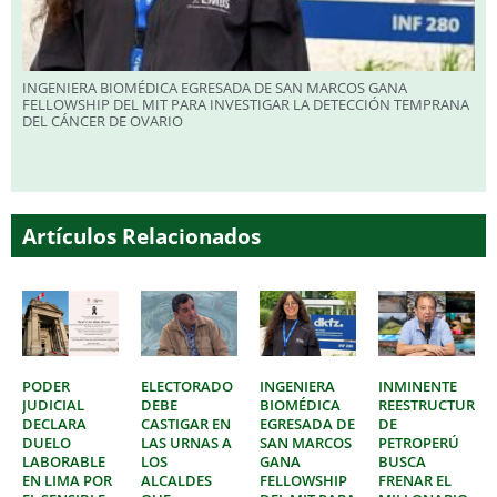
INGENIERA BIOMÉDICA EGRESADA DE SAN MARCOS GANA
FELLOWSHIP DEL MIT PARA INVESTIGAR LA DETECCIÓN TEMPRANA
DEL CÁNCER DE OVARIO
Artículos Relacionados
PODER
ELECTORADO
INGENIERA
INMINENTE
JUDICIAL
DEBE
BIOMÉDICA
REESTRUCTURAC
DECLARA
CASTIGAR EN
EGRESADA DE
DE
DUELO
LAS URNAS A
SAN MARCOS
PETROPERÚ
LABORABLE
LOS
GANA
BUSCA
EN LIMA POR
ALCALDES
FELLOWSHIP
FRENAR EL