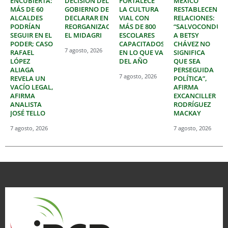
ENCUBIERTA:
DECISIÓN DEL
FORTALECE
MÉXICO
MÁS DE 60
GOBIERNO DE
LA CULTURA
RESTABLECEN
ALCALDES
DECLARAR EN
VIAL CON
RELACIONES:
PODRÍAN
REORGANIZACIÓN
MÁS DE 800
“SALVOCONDUC
SEGUIR EN EL
EL MIDAGRI
ESCOLARES
A BETSY
PODER; CASO
CAPACITADOS
CHÁVEZ NO
7 agosto, 2026
RAFAEL
EN LO QUE VA
SIGNIFICA
LÓPEZ
DEL AÑO
QUE SEA
ALIAGA
PERSEGUIDA
7 agosto, 2026
REVELA UN
POLÍTICA”,
VACÍO LEGAL,
AFIRMA
AFIRMA
EXCANCILLER
ANALISTA
RODRÍGUEZ
JOSÉ TELLO
MACKAY
7 agosto, 2026
7 agosto, 2026