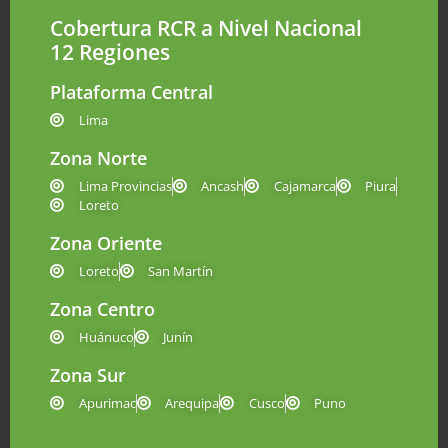
Cobertura RCR a Nivel Nacional
12 Regiones
Plataforma Central
Lima
Zona Norte
Lima Provincias
Ancash
Cajamarca
Piura
Loreto
Zona Oriente
Loreto
San Martín
Zona Centro
Huánuco
Junín
Zona Sur
Apurimac
Arequipa
Cusco
Puno