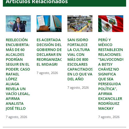
Artículos Relacionados
REELECCIÓN
ES ACERTADA
SAN ISIDRO
PERÚ Y
ENCUBIERTA:
DECISIÓN DEL
FORTALECE
MÉXICO
MÁS DE 60
GOBIERNO DE
LA CULTURA
RESTABLECEN
ALCALDES
DECLARAR EN
VIAL CON
RELACIONES:
PODRÍAN
REORGANIZACIÓN
MÁS DE 800
“SALVOCONDUC
SEGUIR EN EL
EL MIDAGRI
ESCOLARES
A BETSY
PODER; CASO
CAPACITADOS
CHÁVEZ NO
7 agosto, 2026
RAFAEL
EN LO QUE VA
SIGNIFICA
LÓPEZ
DEL AÑO
QUE SEA
ALIAGA
PERSEGUIDA
7 agosto, 2026
REVELA UN
POLÍTICA”,
VACÍO LEGAL,
AFIRMA
AFIRMA
EXCANCILLER
ANALISTA
RODRÍGUEZ
JOSÉ TELLO
MACKAY
7 agosto, 2026
7 agosto, 2026