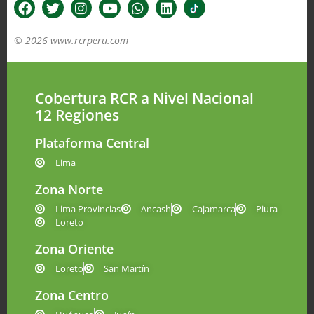
© 2026 www.rcrperu.com
Cobertura RCR a Nivel Nacional
12 Regiones
Plataforma Central
Lima
Zona Norte
Lima Provincias
Ancash
Cajamarca
Piura
Loreto
Zona Oriente
Loreto
San Martín
Zona Centro