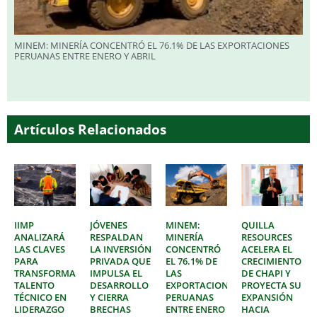
MINEM: MINERÍA CONCENTRÓ EL 76.1% DE LAS EXPORTACIONES
PERUANAS ENTRE ENERO Y ABRIL
Artículos Relacionados
IIMP
JÓVENES
MINEM:
QUILLA
ANALIZARÁ
RESPALDAN
MINERÍA
RESOURCES
LAS CLAVES
LA INVERSIÓN
CONCENTRÓ
ACELERA EL
PARA
PRIVADA QUE
EL 76.1% DE
CRECIMIENTO
TRANSFORMAR
IMPULSA EL
LAS
DE CHAPI Y
TALENTO
DESARROLLO
EXPORTACIONES
PROYECTA SU
TÉCNICO EN
Y CIERRA
PERUANAS
EXPANSIÓN
LIDERAZGO
BRECHAS
ENTRE ENERO
HACIA