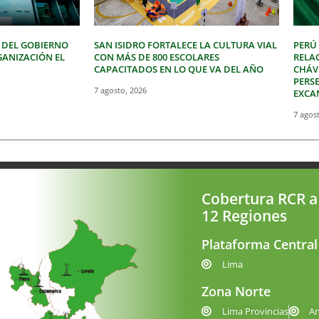
 DEL GOBIERNO
SAN ISIDRO FORTALECE LA CULTURA VIAL
PERÚ
GANIZACIÓN EL
CON MÁS DE 800 ESCOLARES
RELA
CAPACITADOS EN LO QUE VA DEL AÑO
CHÁVE
PERSE
7 agosto, 2026
EXCA
7 agos
Cobertura RCR a
12 Regiones
Plataforma Central
Lima
Zona Norte
Lima Provincias
A