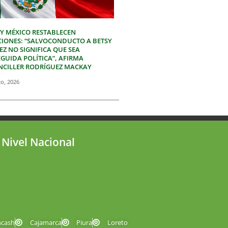
 Y MÉXICO RESTABLECEN
CIONES: “SALVOCONDUCTO A BETSY
Z NO SIGNIFICA QUE SEA
GUIDA POLÍTICA”, AFIRMA
NCILLER RODRÍGUEZ MACKAY
to, 2026
 Nivel Nacional
ncash
Cajamarca
Piura
Loreto