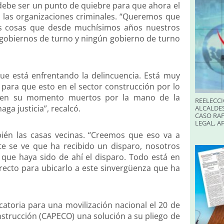
 debe ser un punto de quiebre para que ahora el
e a las organizaciones criminales. “Queremos que
as cosas que desde muchísimos años nuestros
gobiernos de turno y ningún gobierno de turno
e está enfrentando la delincuencia. Está muy
para que esto en el sector construcción por lo
o en su momento muertos por la mano de la
REELECCI
ga justicia”, recalcó.
ALCALDES
CASO RAF
LEGAL, A
ién las casas vecinas. “Creemos que eso va a
nte se ve que ha recibido un disparo, nosotros
que haya sido de ahí el disparo. Todo está en
irecto para ubicarlo a este sinvergüenza que ha
atoria para una movilización nacional el 20 de
strucción (CAPECO) una solución a su pliego de