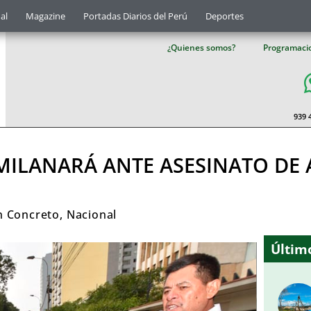
al
Magazine
Portadas Diarios del Perú
Deportes
¿Quienes somos?
Programaci
939 
AMILANARÁ ANTE ASESINATO DE
n Concreto
,
Nacional
Último