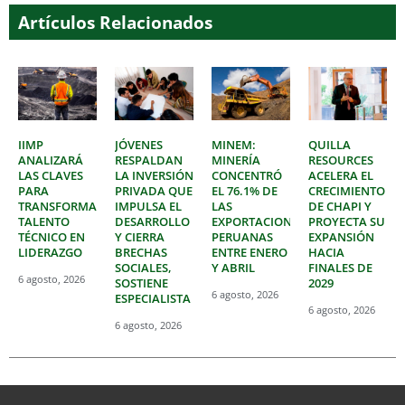
Artículos Relacionados
IIMP
JÓVENES
MINEM:
QUILLA
ANALIZARÁ
RESPALDAN
MINERÍA
RESOURCES
LAS CLAVES
LA INVERSIÓN
CONCENTRÓ
ACELERA EL
PARA
PRIVADA QUE
EL 76.1% DE
CRECIMIENTO
TRANSFORMAR
IMPULSA EL
LAS
DE CHAPI Y
TALENTO
DESARROLLO
EXPORTACIONES
PROYECTA SU
TÉCNICO EN
Y CIERRA
PERUANAS
EXPANSIÓN
LIDERAZGO
BRECHAS
ENTRE ENERO
HACIA
SOCIALES,
Y ABRIL
FINALES DE
6 agosto, 2026
SOSTIENE
2029
6 agosto, 2026
ESPECIALISTA
6 agosto, 2026
6 agosto, 2026