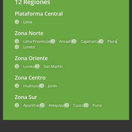
12 Regiones
Plataforma Central
Lima
Zona Norte
Lima Provincias
Ancash
Cajamarca
Piura
Loreto
Zona Oriente
Loreto
San Martín
Zona Centro
Huánuco
Junín
Zona Sur
Apurimac
Arequipa
Cusco
Puno