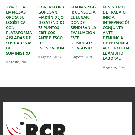
37% DE LAS
CONTRALORÍA:
SERUMS 2026-
MINISTERIO
EMPRESAS
GORE SAN
II: CONSULTA
DE TRABAJO
OPERA SU
MARTÍN DEJÓ
EL LUGAR
INICIA
LOGÍSTICA
DESATENDIDOS
DONDE
INTERVENCIÓN
CON
73 PUNTOS
RENDIRÁN LA
CONJUNTA
PLATAFORMAS
CRÍTICOS
EVALUACIÓN
ANTE
AISLADAS DE
ANTE RIESGO
ESTE
DENUNCIA
SUS CADENAS
DE
DOMINGO 9
DE PRESUNTA
DE
INUNDACIONES
DE AGOSTO
VIOLENCIA EN
SUMINISTRO
EL ÁMBITO
9 agosto, 2026
9 agosto, 2026
LABORAL
9 agosto, 2026
9 agosto, 2026