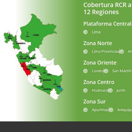
Cobertura RCR a
12 Regiones
Plataforma Central
Lima
Zona Norte
Lima Provincias
A
Zona Oriente
Loreto
San Martín
Zona Centro
Huánuco
Junín
Zona Sur
Apurimac
Arequip