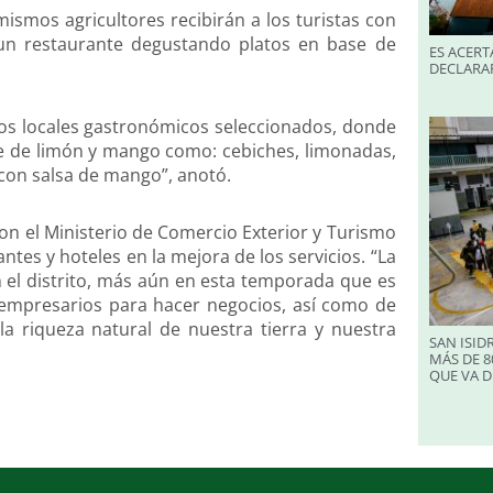
mismos agricultores recibirán a los turistas con
un restaurante degustando platos en base de
ES ACERT
DECLARA
 los locales gastronómicos seleccionados, donde
se de limón y mango como: cebiches, limonadas,
 con salsa de mango”, anotó.
on el Ministerio de Comercio Exterior y Turismo
tes y hoteles en la mejora de los servicios. “La
en el distrito, más aún en esta temporada que es
e empresarios para hacer negocios, así como de
la riqueza natural de nuestra tierra y nuestra
SAN ISID
MÁS DE 8
QUE VA D