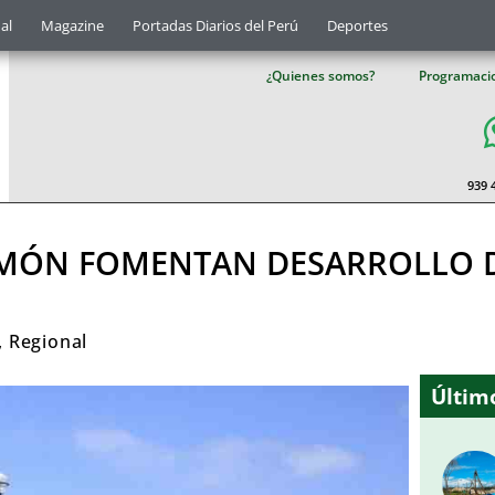
al
Magazine
Portadas Diarios del Perú
Deportes
¿Quienes somos?
Programaci
939 
IMÓN FOMENTAN DESARROLLO D
,
Regional
Último