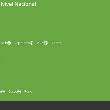
 Nivel Nacional
ncash
Cajamarca
Piura
Loreto
a
Cusco
Puno