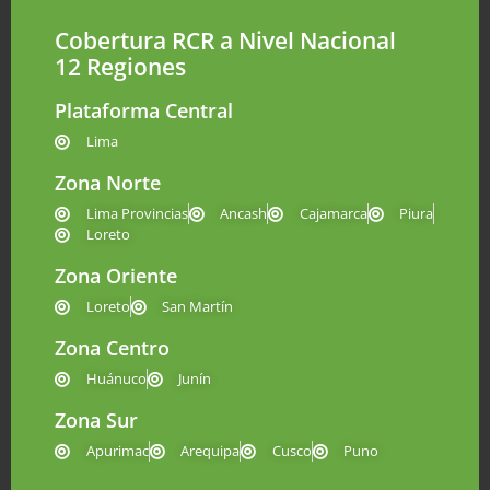
Cobertura RCR a Nivel Nacional
12 Regiones
Plataforma Central
Lima
Zona Norte
Lima Provincias
Ancash
Cajamarca
Piura
Loreto
Zona Oriente
Loreto
San Martín
Zona Centro
Huánuco
Junín
Zona Sur
Apurimac
Arequipa
Cusco
Puno