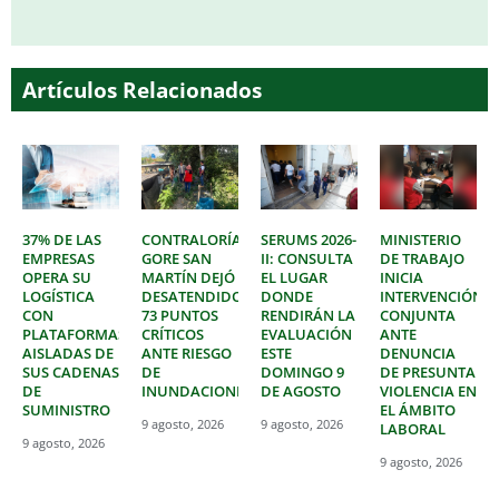
Artículos Relacionados
37% DE LAS
CONTRALORÍA:
SERUMS 2026-
MINISTERIO
EMPRESAS
GORE SAN
II: CONSULTA
DE TRABAJO
OPERA SU
MARTÍN DEJÓ
EL LUGAR
INICIA
LOGÍSTICA
DESATENDIDOS
DONDE
INTERVENCIÓN
CON
73 PUNTOS
RENDIRÁN LA
CONJUNTA
PLATAFORMAS
CRÍTICOS
EVALUACIÓN
ANTE
AISLADAS DE
ANTE RIESGO
ESTE
DENUNCIA
SUS CADENAS
DE
DOMINGO 9
DE PRESUNTA
DE
INUNDACIONES
DE AGOSTO
VIOLENCIA EN
SUMINISTRO
EL ÁMBITO
9 agosto, 2026
9 agosto, 2026
LABORAL
9 agosto, 2026
9 agosto, 2026