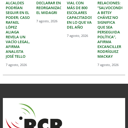
ALCALDES
DECLARAR EN
VIAL CON
RELACIONES:
PODRÍAN
REORGANIZACIÓN
MÁS DE 800
“SALVOCONDUC
SEGUIR EN EL
EL MIDAGRI
ESCOLARES
A BETSY
PODER; CASO
CAPACITADOS
CHÁVEZ NO
7 agosto, 2026
RAFAEL
EN LO QUE VA
SIGNIFICA
LÓPEZ
DEL AÑO
QUE SEA
ALIAGA
PERSEGUIDA
7 agosto, 2026
REVELA UN
POLÍTICA”,
VACÍO LEGAL,
AFIRMA
AFIRMA
EXCANCILLER
ANALISTA
RODRÍGUEZ
JOSÉ TELLO
MACKAY
7 agosto, 2026
7 agosto, 2026