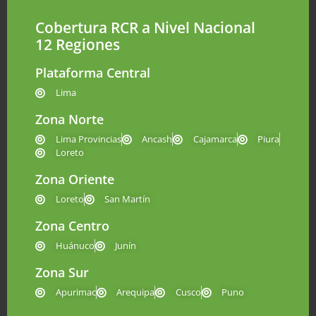
Cobertura RCR a Nivel Nacional
12 Regiones
Plataforma Central
Lima
Zona Norte
Lima Provincias
Ancash
Cajamarca
Piura
Loreto
Zona Oriente
Loreto
San Martín
Zona Centro
Huánuco
Junín
Zona Sur
Apurimac
Arequipa
Cusco
Puno