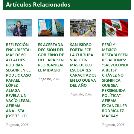
Artículos Relacionados
REELECCIÓN
ES ACERTADA
SAN ISIDRO
PERÚ Y
ENCUBIERTA:
DECISIÓN DEL
FORTALECE
MÉXICO
MÁS DE 60
GOBIERNO DE
LA CULTURA
RESTABLECEN
ALCALDES
DECLARAR EN
VIAL CON
RELACIONES:
PODRÍAN
REORGANIZACIÓN
MÁS DE 800
“SALVOCONDUC
SEGUIR EN EL
EL MIDAGRI
ESCOLARES
A BETSY
PODER; CASO
CAPACITADOS
CHÁVEZ NO
7 agosto, 2026
RAFAEL
EN LO QUE VA
SIGNIFICA
LÓPEZ
DEL AÑO
QUE SEA
ALIAGA
PERSEGUIDA
7 agosto, 2026
REVELA UN
POLÍTICA”,
VACÍO LEGAL,
AFIRMA
AFIRMA
EXCANCILLER
ANALISTA
RODRÍGUEZ
JOSÉ TELLO
MACKAY
7 agosto, 2026
7 agosto, 2026