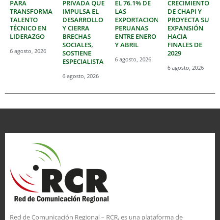
PARA
PRIVADA QUE
EL 76.1% DE
CRECIMIENTO
TRANSFORMAR
IMPULSA EL
LAS
DE CHAPI Y
TALENTO
DESARROLLO
EXPORTACIONES
PROYECTA SU
TÉCNICO EN
Y CIERRA
PERUANAS
EXPANSIÓN
LIDERAZGO
BRECHAS
ENTRE ENERO
HACIA
SOCIALES,
Y ABRIL
FINALES DE
6 agosto, 2026
SOSTIENE
2029
6 agosto, 2026
ESPECIALISTA
6 agosto, 2026
6 agosto, 2026
Red de Comunicación Regional – RCR, es una plataforma de