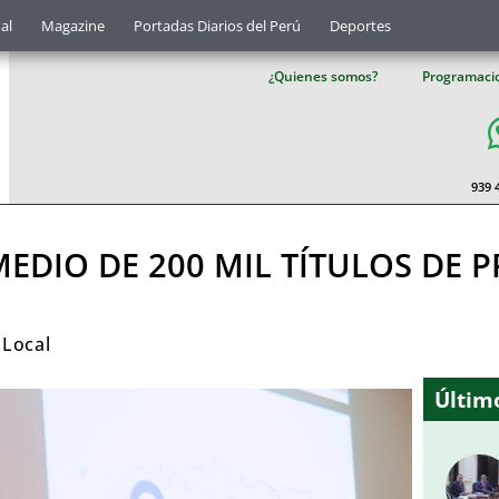
al
Magazine
Portadas Diarios del Perú
Deportes
¿Quienes somos?
Programaci
939 
DIO DE 200 MIL TÍTULOS DE P
,
Local
Último