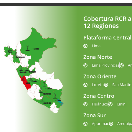
Cobertura RCR a
12 Regiones
Plataforma Central
Lima
Zona Norte
Lima Provincias
A
Zona Oriente
Loreto
San Martín
Zona Centro
Huánuco
Junín
Zona Sur
Apurimac
Arequip