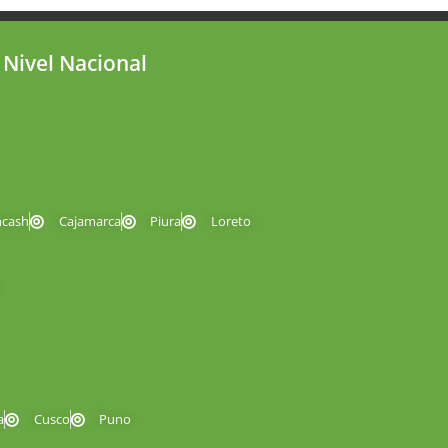
 Nivel Nacional
ncash
Cajamarca
Piura
Loreto
a
Cusco
Puno