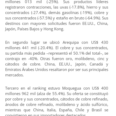
millones 013 mil (-25%). Sus productos líderes
registraron contracciones, las uvas (-17.8%), hierro y sus
concentrados (-27.4%), demás gasolinas (-19%), cobre y
sus concentrados (-57.5%) y estaño en bruto (-64.9%). Sus
destinos con mayores solicitudes fueron EE.UU., China,
Japón, Países Bajos y Hong Kong.
En segundo lugar se ubicó Arequipa con US$ 430
millones 441 mil (-20.4%). El cobre y sus concentrados,
su partida más pedida –representó el 50.1% del total–, se
contrajo en -40%. Otras fueron oro, molibdeno, cinc y
cátodos de cobre. China, EE.UU., Japón, Canadá y
Emiratos Árabes Unidos resaltaron por ser sus principales
mercados.
Tercero en el ranking estuvo Moquegua con US$ 400
millones 962 mil (alza de 55.4%). Su oferta se constituyó
por cobre y sus concentrados, cátodos de cobre refinado,
ánodos de cobre refinado, molibdeno y ácido sulfúrico,
mientras que China, Italia, España, Chile y Brasil se
convirtieron en sus importadores destacados.