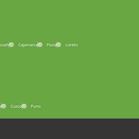
ncash
Cajamarca
Piura
Loreto
a
Cusco
Puno