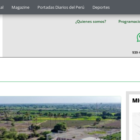
al
Magazine
Portadas Diarios del Perú
Deportes
¿Quienes somos?
Programaci
939 
M