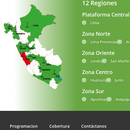
12 Regiones
Plataforma Central
Lima
Zona Norte
Lima Provincias
A
Zona Oriente
Loreto
San Martín
Zona Centro
Huánuco
Junín
Zona Sur
Apurimac
Arequip
Programacion
Cobertura
Contáctanos