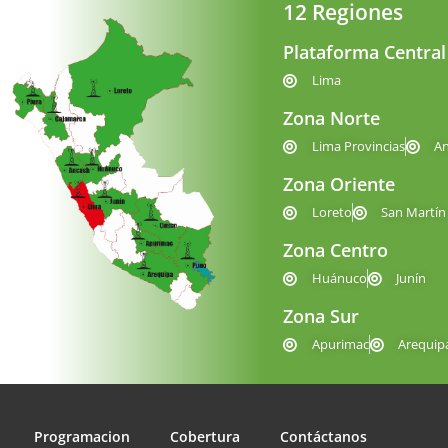
12 Regiones
Plataforma Central
Lima
Zona Norte
Lima Provincias
A
Zona Oriente
Loreto
San Martín
Zona Centro
Huánuco
Junín
Zona Sur
Apurimac
Arequip
Programacion
Cobertura
Contáctanos