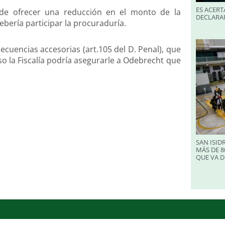
ES ACERT
ede ofrecer una reducción en el monto de la
DECLARA
ebería participar la procuraduría.
ecuencias accesorias (art.105 del D. Penal), que
so la Fiscalía podría asegurarle a Odebrecht que
SAN ISID
MÁS DE 8
QUE VA D