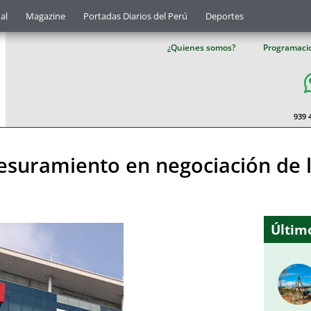
al
Magazine
Portadas Diarios del Perú
Deportes
¿Quienes somos?
Programaci
939 
suramiento en negociación de la
Último