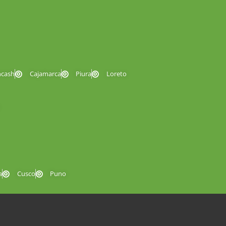
ncash
Cajamarca
Piura
Loreto
a
Cusco
Puno